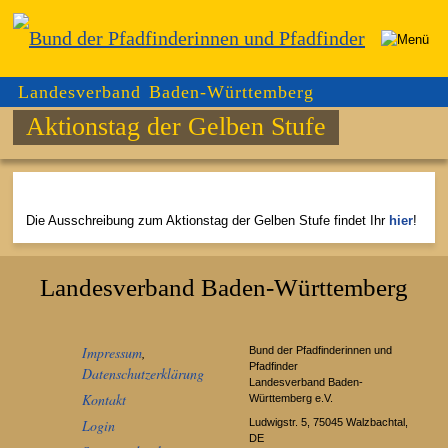
Landesverband Baden-Württemberg
Aktionstag der Gelben Stufe
Die Ausschreibung zum Aktionstag der Gelben Stufe findet Ihr
hier
!
Landesverband Baden-Württemberg
Impressum
,
Bund der Pfadfinderinnen und
Pfadfinder
Datenschutzerklärung
Landesverband Baden-
Kontakt
Württemberg e.V.
Ludwigstr. 5, 75045 Walzbachtal,
Login
DE