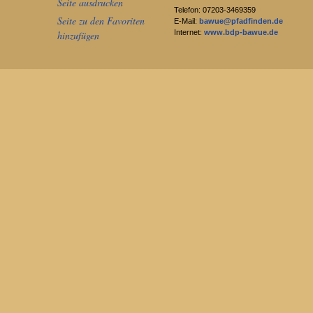
Seite ausdrucken
Telefon: 07203-3469359
Seite zu den Favoriten
E-Mail:
bawue@pfadfinden.de
Internet:
www.bdp-bawue.de
hinzufügen