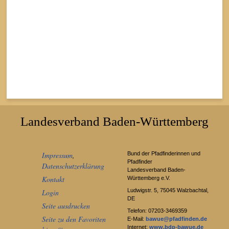
Landesverband Baden-Württemberg
Impressum
,
Bund der Pfadfinderinnen und
Pfadfinder
Datenschutzerklärung
Landesverband Baden-
Kontakt
Württemberg e.V.
Ludwigstr. 5, 75045 Walzbachtal,
Login
DE
Seite ausdrucken
Telefon: 07203-3469359
Seite zu den Favoriten
E-Mail:
bawue@pfadfinden.de
Internet:
www.bdp-bawue.de