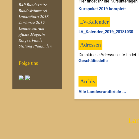
Hier findet Ihr die Kursunterlagen 
BdP Bundesseite
Kurspaket 2019 komplett
Bundeskämmerei
Landesfahrt 2018
LV-Kalender
Jamboree 2019
Landeszentrum
LV_Kalender_2019_20181030
pfa.de-Magazin
Ringverbände
Adressen
Stiftung Pfadfinden
Die aktuelle Adressenliste findet 
Geschäftsstelle
.
Folge uns
Archiv
Alle Landesrundbriefe …
La