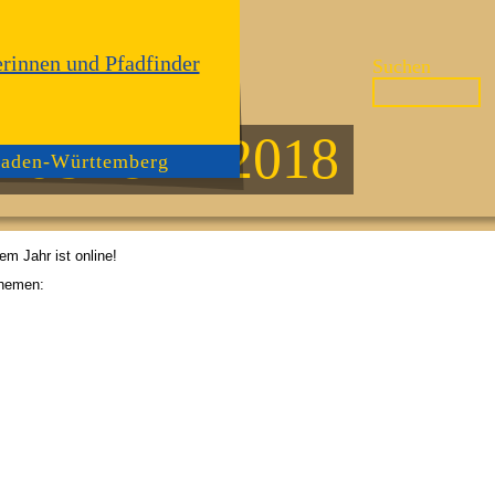
Suchen
ndbrief 4-2018
aden-Württemberg
em Jahr ist online!
Themen: