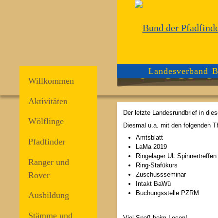
Landesru
Landesverband B
Willkommen
Aktivitäten
Der letzte Landesrundbrief in dies
Wölflinge
Diesmal u.a. mit den folgenden 
Amtsblatt
Pfadfinder
LaMa 2019
Ringelager UL Spinnertreffen
Ranger und
Ring-Stafükurs
Rover
Zuschussseminar
Intakt BaWü
Buchungsstelle PZRM
Ausbildung
Stämme und
Viel Spaß beim Lesen!