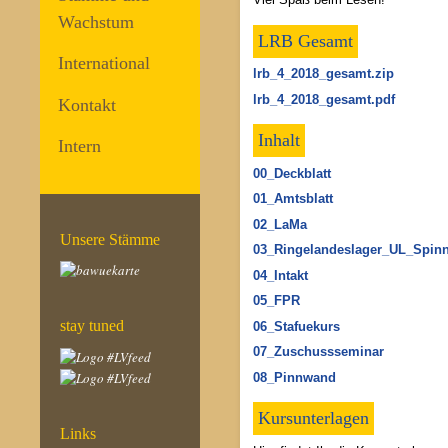
Wachstum
LRB Gesamt
International
lrb_4_2018_gesamt.zip
lrb_4_2018_gesamt.pdf
Kontakt
Inhalt
Intern
00_Deckblatt
01_Amtsblatt
02_LaMa
Unsere Stämme
03_Ringelandeslager_UL_Spinne
04_Intakt
05_FPR
stay tuned
06_Stafuekurs
07_Zuschussseminar
08_Pinnwand
Kursunterlagen
Links